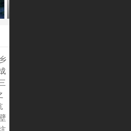
乡
成
三
之
坑
壁
坑