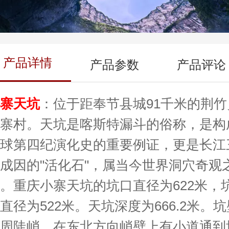
产品详情
产品参数
产品评论
小寨天坑
：位于距奉节县城91千米的荆竹
小寨村。天坑是喀斯特漏斗的俗称，是构
地球第四纪演化史的重要例证，更是长江
成因的"活化石"，属当今世界洞穴奇观
。重庆小寨天坑的坑口直径为622米，
直径为522米。天坑深度为666.2米。坑
四周陡峭，在东北方向峭壁上有小道通到