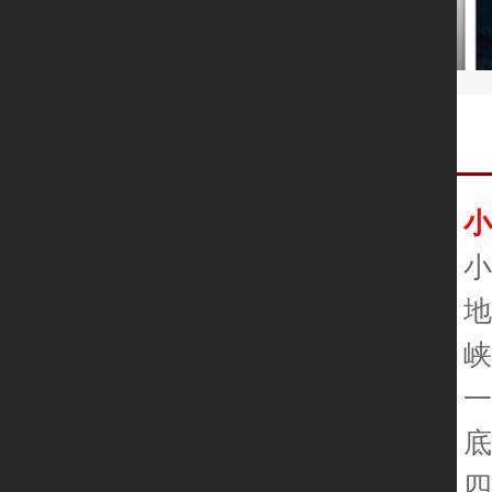
峡
一
底