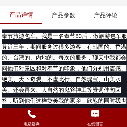
产品详情
产品参数
产品评论
奉节旅游包车
。
我是一名奉节80后，做旅游包车服
务近三年，期间服务过很多游客，有韩国的、香港
的、台湾的、内地的。每次的服务，聊天中我都会
问他们对景区和对奉节的印象，他们分别用震撼、
绝美、天下奇观、不虚此行、自然瑰宝、山美水
美、还会再来、大自然的鬼斧神工等赞词佳句回
答，听到他们这样赞美我的家乡，欣慰的同时我也
在重新认识我的家乡，更为我在向导和地接的路上
增添了前行的动力。暑假来临，如果你有意向带上
电话咨询
在线留言